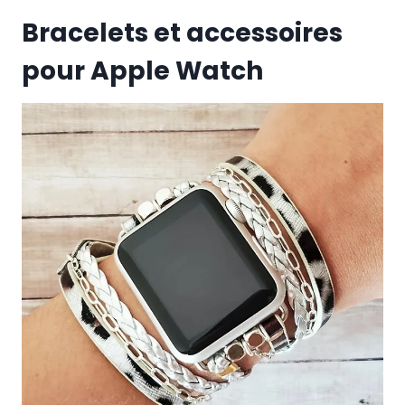
Bracelets et accessoires
pour Apple Watch
Bracelets Watch
Coques et bracelets Watch
Coques Watch
Argent
Bracelet
Coque fine
Fait
main
Luxe
38 mm
40 mm
41 mm
42 mm
44 mm
45 mm
49 mm
5,50'' (14 cm)
5,75'' (14,6 cm)
6,00''
(15,2cm)
6,25” (15.9 cm)
6,50” (16,5 cm)
6,75”
(17,2cm)
7,00” (17,7 cm)
7,25” (18.4 cm)