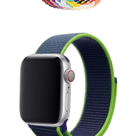
S.P.
Bracelets Watch
Coques et bracelets Watch
Bracelet
Bracelet Watch
multicolore
Sport
Tresse
Bleu / vert
Bleu / violet
Gris
Gris / rose
Gris / vert
Jaune
Kaki
Multicolore
Rainbow
Rose
Rouge
Vert
Vert / bleu
Vert / jaune
38 / 40 / 41 / 42 mm (Series
10 / 11)
42 mm (Series 1-3) / 44 / 45 / 46 / Ultra 49
mm