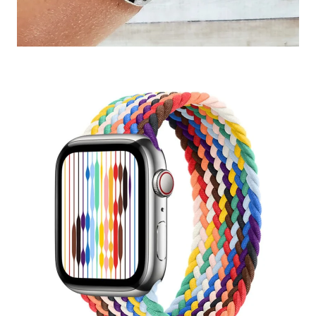
S.P.
Bracelets Watch
Coques et bracelets Watch
Boucle
LGBTQIA+
Pride
Tresse
Coloré
Tissu
Tendance
38 / 40 / 41 / 42 mm (Series 10 / 11)
42
mm (Series 1-3) / 44 / 45 / 46 / Ultra 49 mm
Taille L
Taille M
Taille S
Taille XS
Version 1
Version 2
Version 3