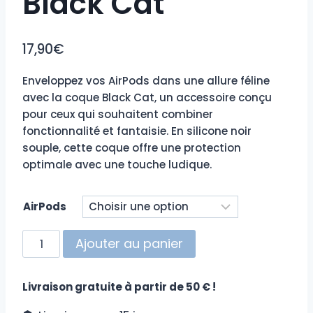
Black Cat
17,90
€
Enveloppez vos AirPods dans une allure féline
avec la coque Black Cat, un accessoire conçu
pour ceux qui souhaitent combiner
fonctionnalité et fantaisie. En silicone noir
souple, cette coque offre une protection
optimale avec une touche ludique.
AirPods
quantité
Ajouter au panier
de
Coque
Livraison gratuite à partir de 50 € !
AirPods
Black