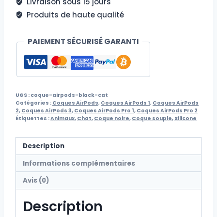
Livraison sous 15 jours
Cat
Produits de haute qualité
PAIEMENT SÉCURISÉ GARANTI
UGS :
coque-airpods-black-cat
Catégories :
Coques AirPods
,
Coques AirPods 1
,
Coques AirPods
2
,
Coques AirPods 3
,
Coques AirPods Pro 1
,
Coques AirPods Pro 2
Étiquettes :
Animaux
,
Chat
,
Coque noire
,
Coque souple
,
Silicone
Description
Informations complémentaires
Avis (0)
Description