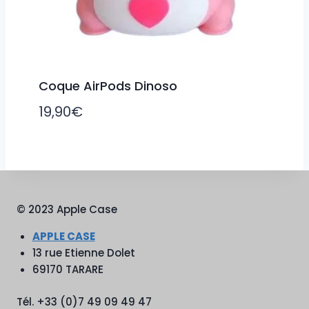
Coque AirPods Dinoso
19,90
€
© 2023 Apple Case
APPLE CASE
13 rue Etienne Dolet
69170 TARARE
Tél. +33 (0)7 49 09 49 47