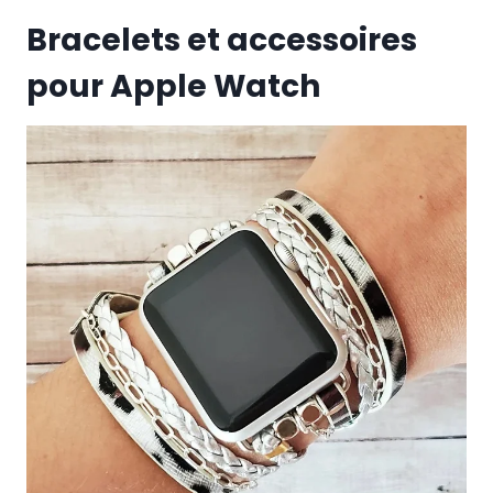
Bracelets et accessoires
pour Apple Watch
Bracelets Watch
Coques et bracelets Watch
Coques Watch
Argent
Bracelet
Coque fine
Fait
main
Luxe
38 mm
40 mm
41 mm
42 mm
44 mm
45 mm
49 mm
5,50'' (14 cm)
5,75'' (14,6 cm)
6,00''
(15,2cm)
6,25” (15.9 cm)
6,50” (16,5 cm)
6,75”
(17,2cm)
7,00” (17,7 cm)
7,25” (18.4 cm)