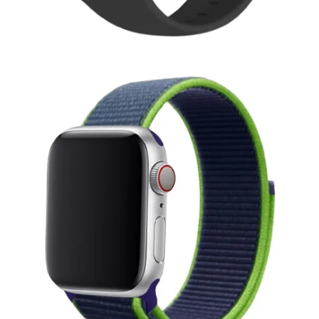
S.P.
Bracelets Watch
Coques et bracelets Watch
Bracelet
Bracelet Watch
multicolore
Sport
Tresse
Bleu / vert
Bleu / violet
Gris
Gris / rose
Gris / vert
Jaune
Kaki
Multicolore
Rainbow
Rose
Rouge
Vert
Vert / bleu
Vert / jaune
38 / 40 / 41 / 42 mm (Series
10 / 11)
42 mm (Series 1-3) / 44 / 45 / 46 / Ultra 49
mm