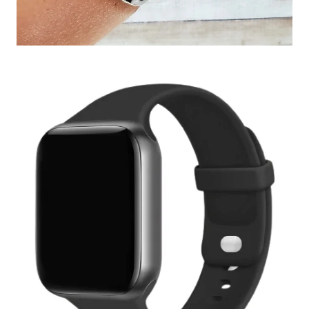
S.P.
Bracelets Watch
Coques et bracelets Watch
Blanc
Blanc cassé
Bleu gris
Bleu marine
Bordeaux
Framboise
Gris
Gris clair
Jaune
Kaki
Noir
Orange
Prune
Rose
Taupe
Vert
Vert Sapin
38 / 40 / 41 / 42
mm (Series 10 / 11)
42 mm (Series 1-3) / 44 / 45 / 46
/ Ultra 49 mm
Taille M
Taille S