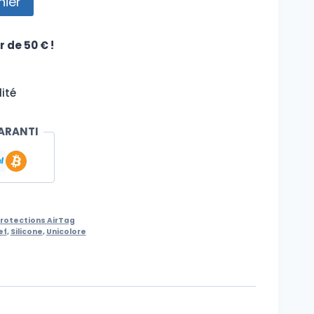
nier
r de 50 € !
ité
ARANTI
rotections AirTag
ef
,
Silicone
,
Unicolore