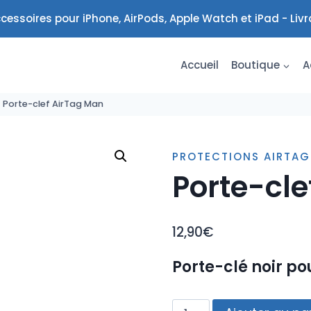
cessoires pour iPhone, AirPods, Apple Watch et iPad - Liv
Accueil
Boutique
A
/
Porte-clef AirTag Man
PROTECTIONS AIRTAG
Porte-cle
12,90
€
Porte-clé noir p
quantité