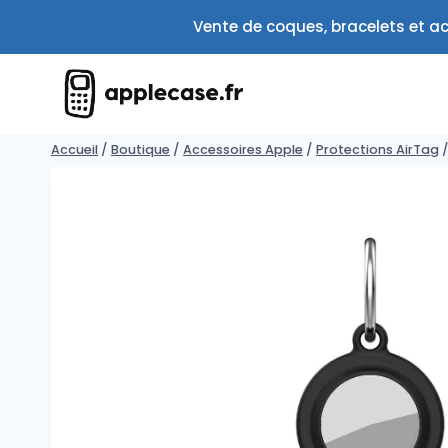
Aller
Vente de coques, bracelets et ac
au
contenu
Accueil
/
Boutique
/
Accessoires Apple
/
Protections AirTag