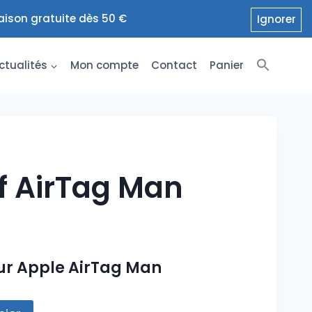
raison gratuite dès 50 €
Ignorer
ctualités
Mon compte
Contact
Panier
f AirTag Man
our Apple AirTag Man