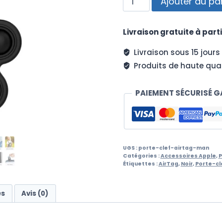
Ajouter au pa
de
Porte-
Livraison gratuite à parti
clef
AirTag
Livraison sous 15 jours
Man
Produits de haute qual
PAIEMENT SÉCURISÉ G
UGS :
porte-clef-airtag-man
Catégories :
Accessoires Apple
,
P
Étiquettes :
AirTag
,
Noir
,
Porte-cl
es
Avis (0)