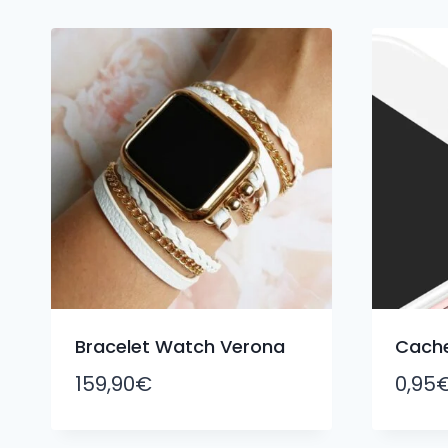
du
plus
récent
au
plus
ancien
Bracelet Watch Verona
Cach
159,90
€
0,95