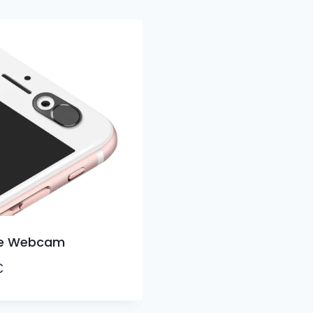
e Webcam
€