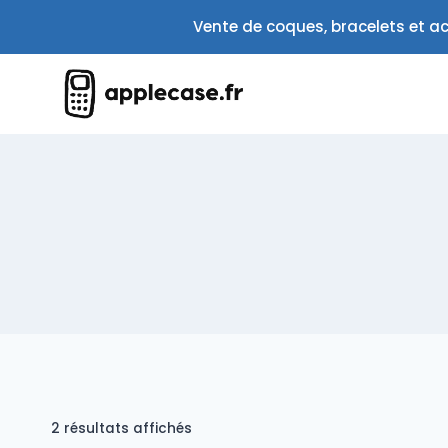
Aller
Vente de coques, bracelets et ac
au
contenu
Trié
2 résultats affichés