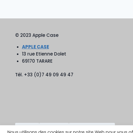
© 2023 Apple Case
APPLE CASE
13 rue Etienne Dolet
69170 TARARE
Tél. +33 (0)7 49 09 49 47
TikTok
YouTube
Google Reviews
Nous utilisons des cookies sur notre site Web pour vous of