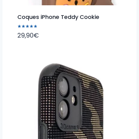
Coques iPhone Teddy Cookie
Note
29,90
€
5.00
sur 5