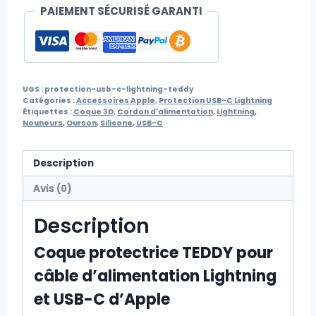
PAIEMENT SÉCURISÉ GARANTI
UGS :
protection-usb-c-lightning-teddy
Catégories :
Accessoires Apple
,
Protection USB-C Lightning
Étiquettes :
Coque 3D
,
Cordon d'alimentation
,
Lightning
,
Nounours
,
Ourson
,
Silicone
,
USB-C
Description
Avis (0)
Description
Coque protectrice TEDDY pour
câble d’alimentation Lightning
et USB-C d’Apple