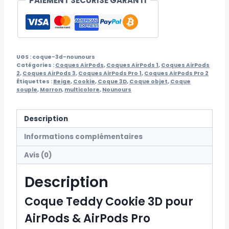
PAIEMENT SÉCURISÉ GARANTI
UGS :
coque-3d-nounours
Catégories :
Coques AirPods
,
Coques AirPods 1
,
Coques AirPods
2
,
Coques AirPods 3
,
Coques AirPods Pro 1
,
Coques AirPods Pro 2
Étiquettes :
Beige
,
Cookie
,
Coque 3D
,
Coque objet
,
Coque
souple
,
Marron
,
multicolore
,
Nounours
Description
Informations complémentaires
Avis (0)
Description
Coque Teddy Cookie 3D pour
AirPods & AirPods Pro