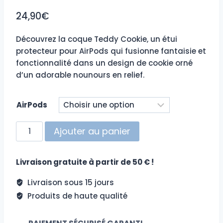
24,90
€
Découvrez la coque Teddy Cookie, un étui
protecteur pour AirPods qui fusionne fantaisie et
fonctionnalité dans un design de cookie orné
d’un adorable nounours en relief.
AirPods
quantité
Ajouter au panier
de
Coque
Livraison gratuite à partir de 50 € !
AirPods
Teddy
Livraison sous 15 jours
Cookie
Produits de haute qualité