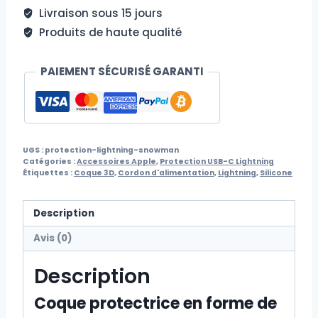
Snowman
Livraison sous 15 jours
Produits de haute qualité
PAIEMENT SÉCURISÉ GARANTI
UGS :
protection-lightning-snowman
Catégories :
Accessoires Apple
,
Protection USB-C Lightning
Étiquettes :
Coque 3D
,
Cordon d'alimentation
,
Lightning
,
Silicone
Description
Avis (0)
Description
Coque protectrice en forme de