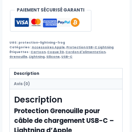
PAIEMENT SÉCURISÉ GARANTI
UGS :
protection-lightning-frog
Catégories :
Accessoires Apple
,
Protection USB-C Lightning
Étiquettes :
Cartoon
,
Coque 3D
,
Cordon d'alimentation
,
Grenouille
,
Lightning
,
Silicone
,
USB-C
Description
Avis (0)
Description
Protection Grenouille pour
câble de chargement USB-C –
Lightning d’Apple