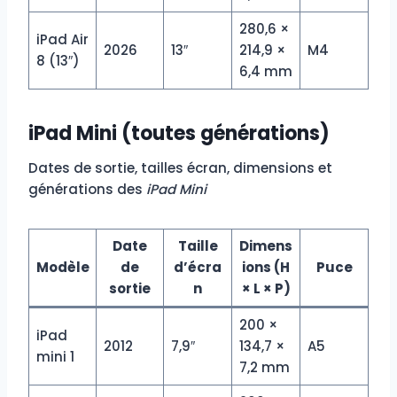
280,6 ×
iPad Air
2026
13″
214,9 ×
M4
8 (13″)
6,4 mm
iPad Mini (toutes générations)
Dates de sortie, tailles écran, dimensions et
générations des
iPad Mini
Date
Taille
Dimens
Modèle
de
d’écra
ions (H
Puce
sortie
n
× L × P)
200 ×
iPad
2012
7,9″
134,7 ×
A5
mini 1
7,2 mm