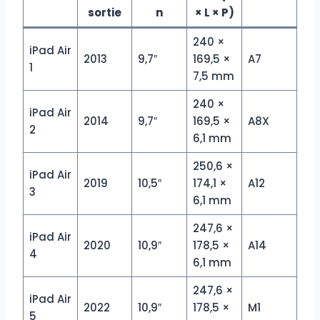
sortie
n
× L × P)
240 ×
iPad Air
2013
9,7″
169,5 ×
A7
1
7,5 mm
240 ×
iPad Air
2014
9,7″
169,5 ×
A8X
2
6,1 mm
250,6 ×
iPad Air
2019
10,5″
174,1 ×
A12
3
6,1 mm
247,6 ×
iPad Air
2020
10,9″
178,5 ×
A14
4
6,1 mm
247,6 ×
iPad Air
2022
10,9″
178,5 ×
M1
5