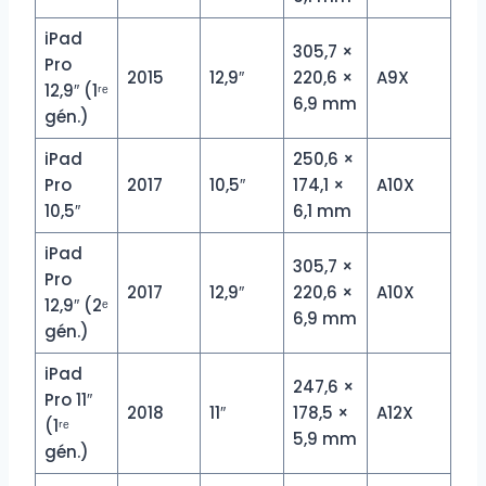
iPad
305,7 ×
Pro
2015
12,9″
220,6 ×
A9X
12,9″ (1ʳᵉ
6,9 mm
gén.)
iPad
250,6 ×
Pro
2017
10,5″
174,1 ×
A10X
10,5″
6,1 mm
iPad
305,7 ×
Pro
2017
12,9″
220,6 ×
A10X
12,9″ (2ᵉ
6,9 mm
gén.)
iPad
247,6 ×
Pro 11″
2018
11″
178,5 ×
A12X
(1ʳᵉ
5,9 mm
gén.)