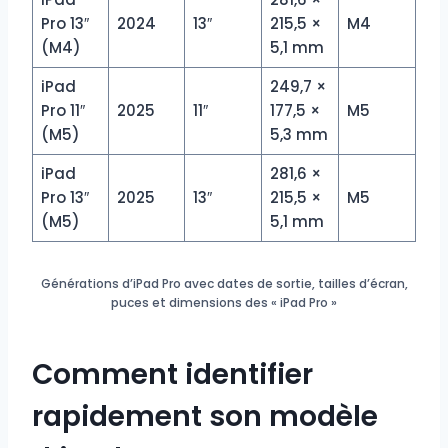
Pro 13″
2024
13″
215,5 ×
M4
(M4)
5,1 mm
iPad
249,7 ×
Pro 11″
2025
11″
177,5 ×
M5
(M5)
5,3 mm
iPad
281,6 ×
Pro 13″
2025
13″
215,5 ×
M5
(M5)
5,1 mm
Générations d’iPad Pro avec dates de sortie, tailles d’écran,
puces et dimensions des « iPad Pro »
Comment identifier
rapidement son modèle