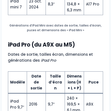
iPad
23 oct.
8,3″
134,8 ×
A17 Pro
mini 7
2024
6,3 mm
Générations d’iPad Mini avec dates de sortie, tailles d’écran,
puces et dimensions des « iPad Mini »
iPad Pro (du A9X au M5)
Dates de sortie, tailles écran, dimensions et
générations des
iPad Pro
Date
Taille
Dimens
Modèle
de
d’écra
ions (H
Puce
sortie
n
× L × P)
240 ×
iPad
2016
9,7″
169,5 ×
A9X
Pro 9,7″
6,1 mm