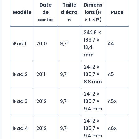
Date
Taille
Dimens
Modèle
de
d’écra
ions (H
Puce
sortie
n
× L × P)
242,8 ×
189,7 ×
iPad 1
2010
9,7″
A4
13,4
mm
241,2 ×
iPad 2
2011
9,7″
185,7 ×
A5
8,8 mm
241,2 ×
iPad 3
2012
9,7″
185,7 ×
A5X
9,4 mm
241,2 ×
iPad 4
2012
9,7″
185,7 ×
A6X
9,4 mm