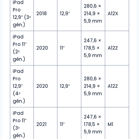
iPad
280,6 ×
Pro
2018
12,9″
214,9 ×
A12X
12,9″ (3ᵉ
5,9 mm
gén.)
iPad
247,6 ×
Pro 11″
2020
11″
178,5 ×
A12Z
(2ᵉ
5,9 mm
gén.)
iPad
Pro
280,6 ×
12,9″
2020
12,9″
214,9 ×
A12Z
(4ᵉ
5,9 mm
gén.)
iPad
247,6 ×
Pro 11″
2021
11″
178,5 ×
M1
(3ᵉ
5,9 mm
gén.)