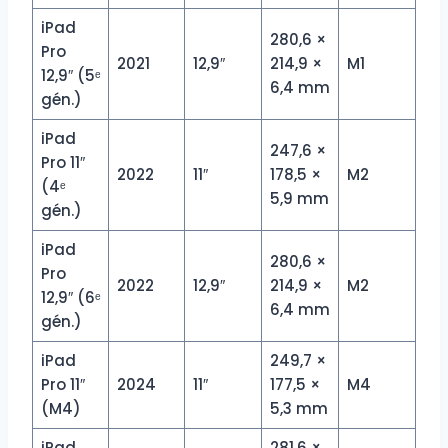
iPad
280,6 ×
Pro
2021
12,9″
214,9 ×
M1
12,9″ (5ᵉ
6,4 mm
gén.)
iPad
247,6 ×
Pro 11″
2022
11″
178,5 ×
M2
(4ᵉ
5,9 mm
gén.)
iPad
280,6 ×
Pro
2022
12,9″
214,9 ×
M2
12,9″ (6ᵉ
6,4 mm
gén.)
iPad
249,7 ×
Pro 11″
2024
11″
177,5 ×
M4
(M4)
5,3 mm
iPad
281,6 ×