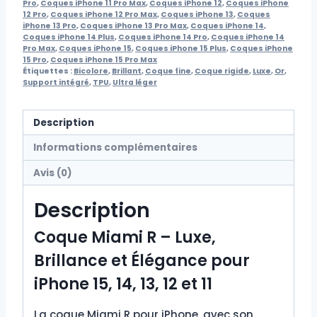
Pro
,
Coques iPhone 11 Pro Max
,
Coques iPhone 12
,
Coques iPhone
12 Pro
,
Coques iPhone 12 Pro Max
,
Coques iPhone 13
,
Coques
iPhone 13 Pro
,
Coques iPhone 13 Pro Max
,
Coques iPhone 14
,
Coques iPhone 14 Plus
,
Coques iPhone 14 Pro
,
Coques iPhone 14
Pro Max
,
Coques iPhone 15
,
Coques iPhone 15 Plus
,
Coques iPhone
15 Pro
,
Coques iPhone 15 Pro Max
Étiquettes :
Bicolore
,
Brillant
,
Coque fine
,
Coque rigide
,
Luxe
,
Or
,
Support intégré
,
TPU
,
Ultra léger
Description
Informations complémentaires
Avis (0)
Description
Coque Miami R – Luxe,
Brillance et Élégance pour
iPhone 15, 14, 13, 12 et 11
La coque Miami R pour iPhone, avec son