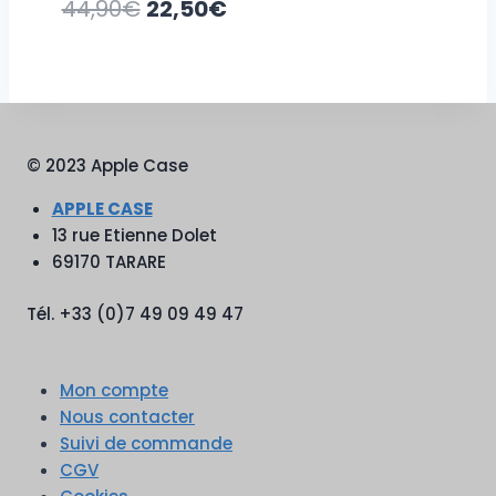
Le
Le
44,90
€
22,50
€
prix
prix
initial
actuel
était :
est :
44,90€.
22,50€.
© 2023 Apple Case
APPLE CASE
13 rue Etienne Dolet
69170 TARARE
Tél. +33 (0)7 49 09 49 47
Mon compte
Nous contacter
Suivi de commande
CGV