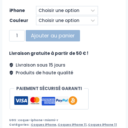
iPhone
Couleur
quantité
Ajouter au panier
de
Coque
Livraison gratuite à partir de 50 € !
iPhone
Miami
Livraison sous 15 jours
R
Produits de haute qualité
PAIEMENT SÉCURISÉ GARANTI
UGS :
coque-iphone-miami-r
Catégories :
Coques iPhone
,
Coques iPhone 11
,
Coques iPhone 11