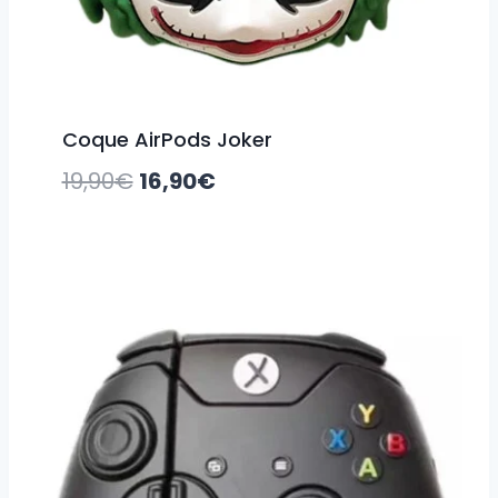
Coque AirPods Joker
Le
Le
19,90
€
16,90
€
prix
prix
initial
actuel
était :
est :
19,90€.
16,90€.