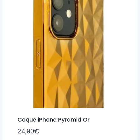
Coque iPhone Pyramid Or
24,90
€