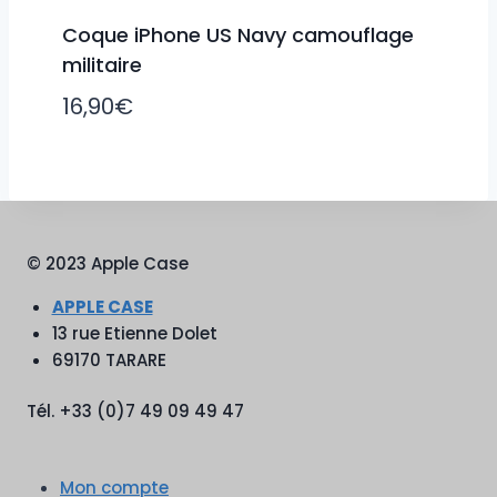
Coque iPhone US Navy camouflage
militaire
16,90
€
© 2023 Apple Case
APPLE CASE
13 rue Etienne Dolet
69170 TARARE
Tél. +33 (0)7 49 09 49 47
Mon compte