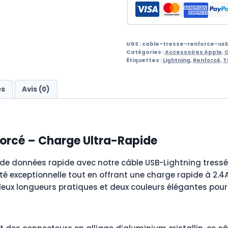
UGS :
cable-tresse-renforce-usb
Catégories :
Accessoires Apple
,
C
Étiquettes :
Lightning
,
Renforcé
,
T
es
Avis (0)
forcé – Charge Ultra-Rapide
 de données rapide avec notre câble USB-Lightning tressé 
ité exceptionnelle tout en offrant une charge rapide à 2.
 deux longueurs pratiques et deux couleurs élégantes pour