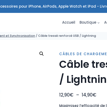
cessoires pour iPhone, AirPods, Apple Watch et iPad - Liv
Accueil
Boutique
A
nt et Synchronisation
/
Câble tressé renforcé USB / Lightning
CÂBLES DE CHARGEME
Câble tre
/ Lightni
Plag
12,90
€
–
14,90
€
de
Maximisez l’efficacité de