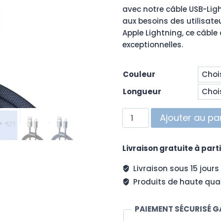
prix :
avec notre câble USB-Lig
12,9
aux besoins des utilisateu
à
Apple Lightning, ce câble
exceptionnelles.
14,9
Couleur
Longueur
quantité
Ajouter au pa
de
Câble
Livraison gratuite à parti
tressé
renforcé
Livraison sous 15 jours
USB
Produits de haute qual
/
Lightning
PAIEMENT SÉCURISÉ G