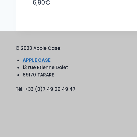
6,90
€
© 2023 Apple Case
APPLE CASE
13 rue Etienne Dolet
69170 TARARE
Tél. +33 (0)7 49 09 49 47