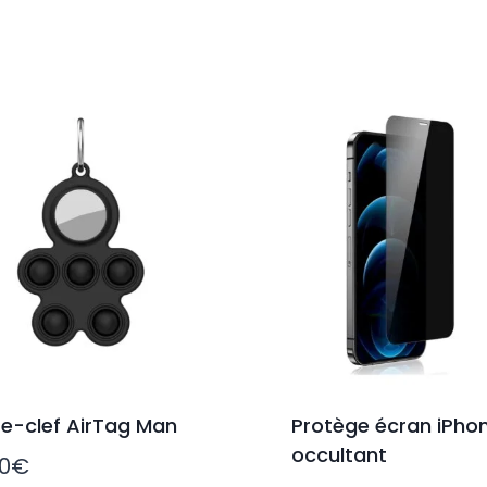
te-clef AirTag Man
Protège écran iPho
occultant
90
€