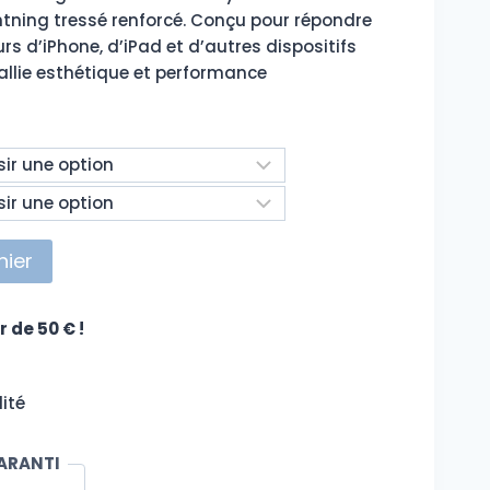
htning tressé renforcé. Conçu pour répondre
0€
rs d’iPhone, d’iPad et d’autres dispositifs
 allie esthétique et performance
0€
nier
r de 50 € !
ité
ARANTI