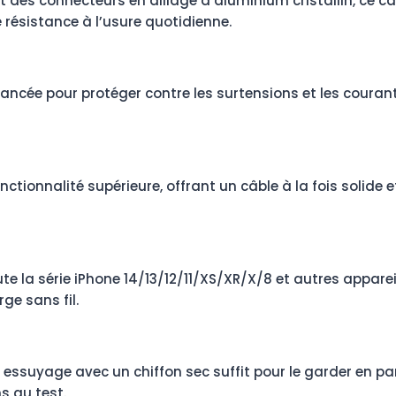
 des connecteurs en alliage d’aluminium cristallin, ce câb
 résistance à l’usure quotidienne.
ncée pour protéger contre les surtensions et les courants
nctionnalité supérieure, offrant un câble à la fois solide
e la série iPhone 14/13/12/11/XS/XR/X/8 et autres appareil
ge sans fil.
 essuyage avec un chiffon sec suffit pour le garder en pa
ns au test.