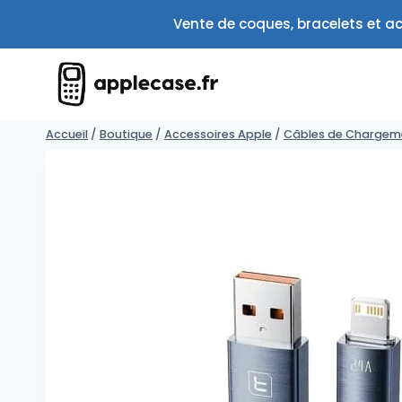
Aller
Vente de coques, bracelets et ac
au
contenu
Accueil
/
Boutique
/
Accessoires Apple
/
Câbles de Chargeme