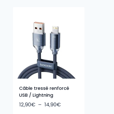
Câble tressé renforcé
USB / Lightning
Plage
12,90
€
–
14,90
€
de