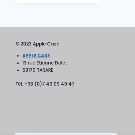
prix :
12,90€
à
14,90€
© 2023 Apple Case
APPLE CASE
13 rue Etienne Dolet
69170 TARARE
Tél. +33 (0)7 49 09 49 47