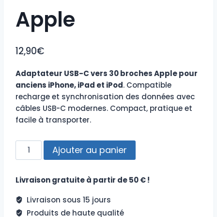
Apple
12,90
€
Adaptateur USB-C vers 30 broches Apple pour
anciens iPhone, iPad et iPod
. Compatible
recharge et synchronisation des données avec
câbles USB-C modernes. Compact, pratique et
facile à transporter.
quantité
Ajouter au panier
de
Adaptateur
Livraison gratuite à partir de 50 € !
USB-
C
Livraison sous 15 jours
vers
Produits de haute qualité
30