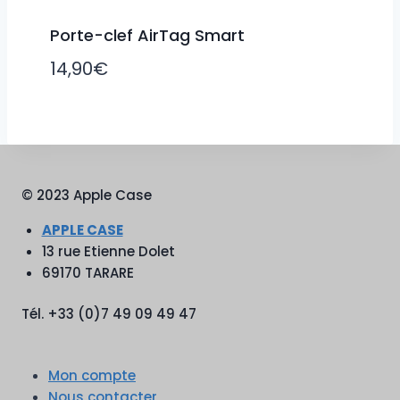
Porte-clef AirTag Smart
14,90
€
© 2023 Apple Case
APPLE CASE
13 rue Etienne Dolet
69170 TARARE
Tél. +33 (0)7 49 09 49 47
Mon compte
Nous contacter