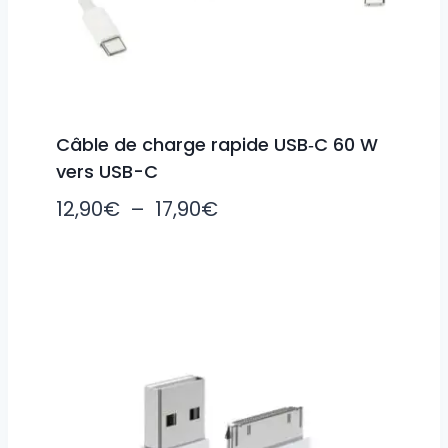
Câble de charge rapide USB‑C 60 W
vers USB-C
Plage
12,90
€
–
17,90
€
de
prix :
12,90€
à
17,90€