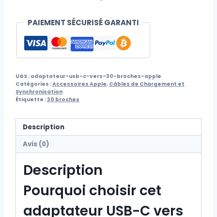
broches
Apple
PAIEMENT SÉCURISÉ GARANTI
UGS :
adaptateur-usb-c-vers-30-broches-apple
Catégories :
Accessoires Apple
,
Câbles de Chargement et
Synchronisation
Étiquette :
30 broches
Description
Avis (0)
Description
Pourquoi choisir cet
adaptateur USB-C vers