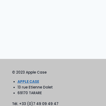
© 2023 Apple Case
APPLE CASE
13 rue Etienne Dolet
69170 TARARE
Tél. +33 (0)7 49 09 49 47