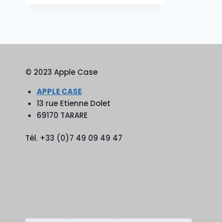
© 2023 Apple Case
APPLE CASE
13 rue Etienne Dolet
69170 TARARE
Tél. +33 (0)7 49 09 49 47