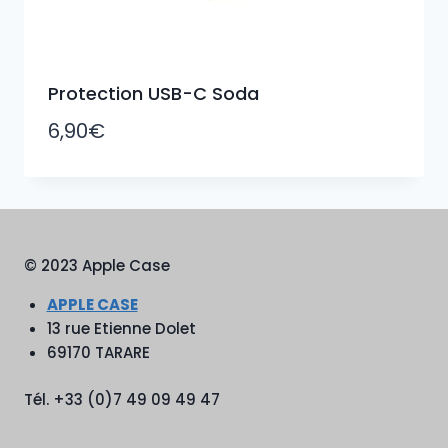
Protection USB-C Soda
6,90
€
© 2023 Apple Case
APPLE CASE
13 rue Etienne Dolet
69170 TARARE
Tél. +33 (0)7 49 09 49 47