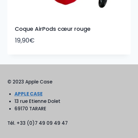
Coque AirPods cœur rouge
19,90
€
© 2023 Apple Case
APPLE CASE
13 rue Etienne Dolet
69170 TARARE
Tél. +33 (0)7 49 09 49 47