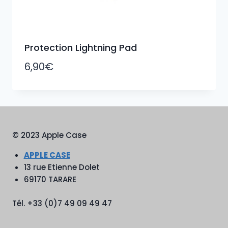
Protection Lightning Pad
6,90
€
© 2023 Apple Case
APPLE CASE
13 rue Etienne Dolet
69170 TARARE
Tél. +33 (0)7 49 09 49 47