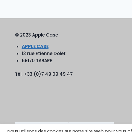
© 2023 Apple Case
APPLE CASE
13 rue Etienne Dolet
69170 TARARE
Tél. +33 (0)7 49 09 49 47
TikTok
YouTube
Google Reviews
Nous utilisons des cookies sur notre site Web pour vous of