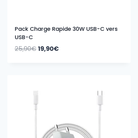
Pack Charge Rapide 30W USB-C vers
USB-C
Le
Le
25,90
€
19,90
€
prix
prix
initial
actuel
était :
est :
25,90€.
19,90€.