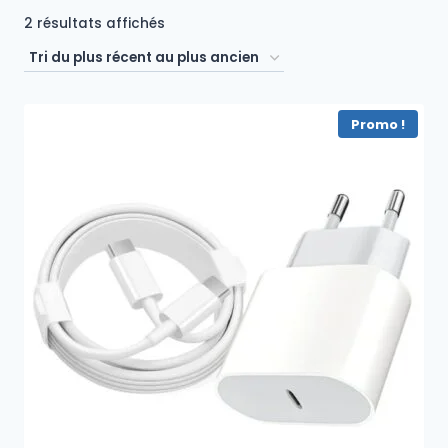
Trié
2 résultats affichés
du
plus
récent
Promo !
au
plus
ancien