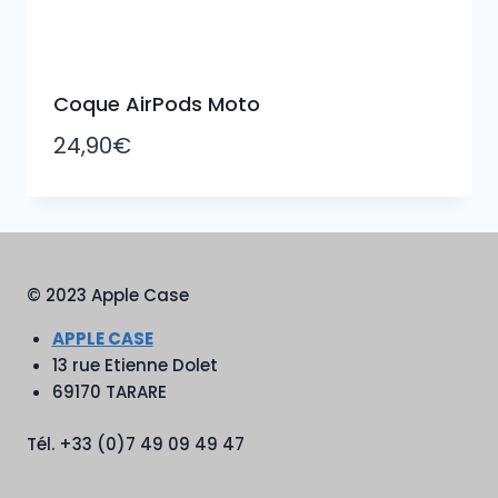
Coque AirPods Moto
24,90
€
© 2023 Apple Case
APPLE CASE
13 rue Etienne Dolet
69170 TARARE
Tél. +33 (0)7 49 09 49 47