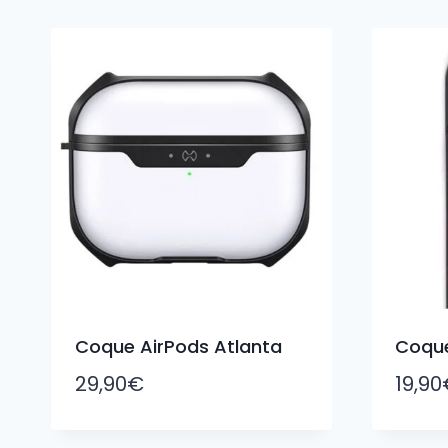
du
plus
récent
au
plus
ancien
Coque AirPods Atlanta
Coque
29,90
€
19,90