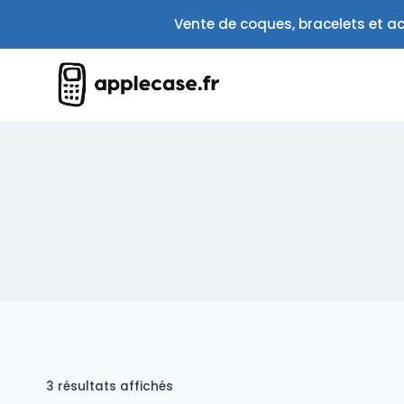
Aller
Vente de coques, bracelets et ac
au
contenu
Trié
3 résultats affichés