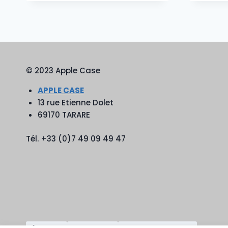
© 2023 Apple Case
APPLE CASE
13 rue Etienne Dolet
69170 TARARE
Tél. +33 (0)7 49 09 49 47