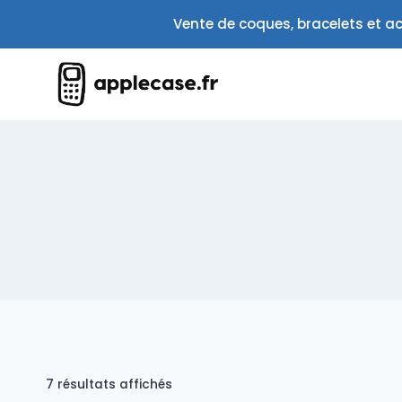
Aller
Vente de coques, bracelets et ac
au
contenu
Trié
7 résultats affichés