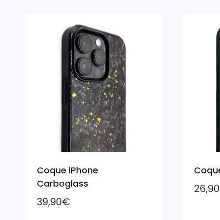
du
plus
récent
au
plus
ancien
Coque iPhone
Coque
Carboglass
26,90
39,90
€