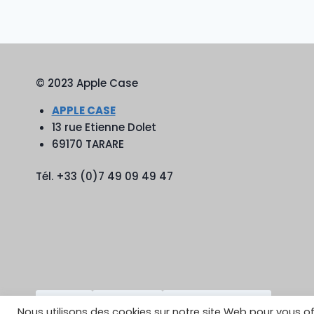
© 2023 Apple Case
APPLE CASE
13 rue Etienne Dolet
69170 TARARE
Tél. +33 (0)7 49 09 49 47
TikTok
YouTube
Google Reviews
Nous utilisons des cookies sur notre site Web pour vous of