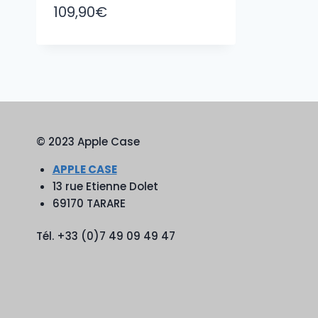
109,90
€
© 2023 Apple Case
APPLE CASE
13 rue Etienne Dolet
69170 TARARE
Tél. +33 (0)7 49 09 49 47