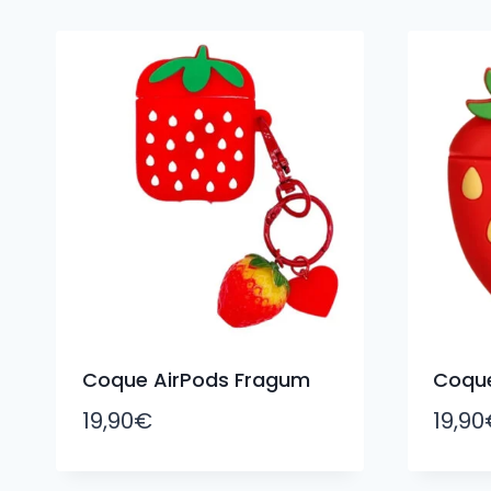
du
plus
récent
au
plus
ancien
Coque AirPods Fragum
Coque
19,90
€
19,90