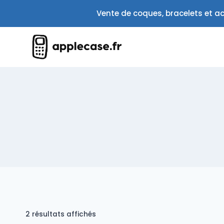
Aller
Vente de coques, bracelets et ac
au
contenu
Trié
2 résultats affichés