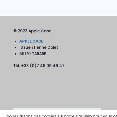
© 2023 Apple Case
APPLE CASE
13 rue Etienne Dolet
69170 TARARE
Tél. +33 (0)7 49 09 49 47
TikTok
YouTube
Google Reviews
Nous utilisons des cookies sur notre site Web pour vous of