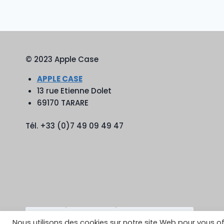
© 2023 Apple Case
APPLE CASE
13 rue Etienne Dolet
69170 TARARE
Tél. +33 (0)7 49 09 49 47
TikTok
YouTube
Google Reviews
Nous utilisons des cookies sur notre site Web pour vous of