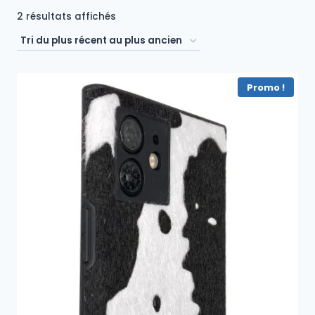
Trié
2 résultats affichés
du
plus
récent
Promo !
au
plus
ancien