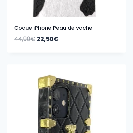
Coque iPhone Peau de vache
Le
Le
44,90
€
22,50
€
prix
prix
initial
actuel
était :
est :
44,90€.
22,50€.