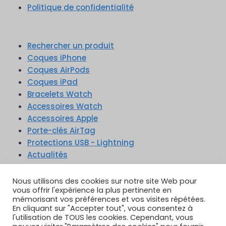
Politique de confidentialité
Rechercher un produit
Coques iPhone
Coques AirPods
Coques iPad
Bracelets Watch
Accessoires Watch
Accessoires Apple
Porte-clés AirTag
Protections USB - Lightning
Actualités
Nous utilisons des cookies sur notre site Web pour
vous offrir l'expérience la plus pertinente en
mémorisant vos préférences et vos visites répétées.
En cliquant sur "Accepter tout", vous consentez à
TikTok
YouTube
Google Reviews
l'utilisation de TOUS les cookies. Cependant, vous
Instagram