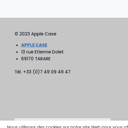
© 2023 Apple Case
APPLE CASE
13 rue Etienne Dolet
69170 TARARE
Tél. +33 (0)7 49 09 49 47
TikTok
YouTube
Google Reviews
Nous utilisons des cookies sur notre site Web pour vous of