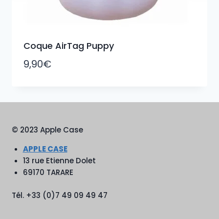
Coque AirTag Puppy
9,90
€
© 2023 Apple Case
APPLE CASE
13 rue Etienne Dolet
69170 TARARE
Tél. +33 (0)7 49 09 49 47