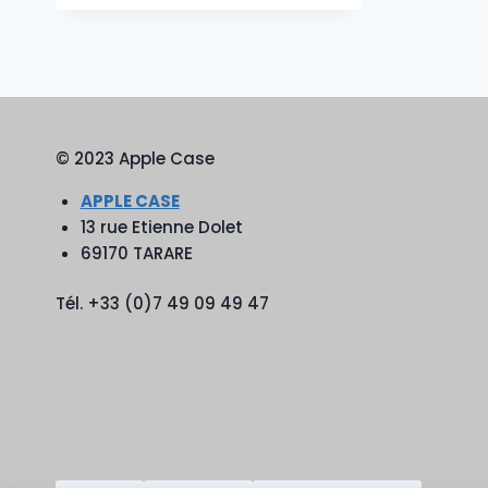
© 2023 Apple Case
APPLE CASE
13 rue Etienne Dolet
69170 TARARE
Tél. +33 (0)7 49 09 49 47