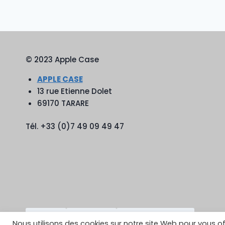
© 2023 Apple Case
APPLE CASE
13 rue Etienne Dolet
69170 TARARE
Tél. +33 (0)7 49 09 49 47
TikTok
YouTube
Google Reviews
Nous utilisons des cookies sur notre site Web pour vous of