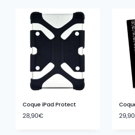
du
plus
récent
au
plus
ancien
Coque iPad Protect
Coque
28,90
€
29,90