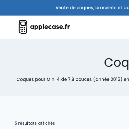
Aller
Vente de coques, bracelets et ac
au
contenu
Coqu
Coques pour Mini 4 de 7,9 pouces (année 2015) en
Trié
5 résultats affichés