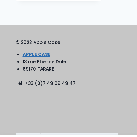
© 2023 Apple Case
APPLE CASE
13 rue Etienne Dolet
69170 TARARE
Tél. +33 (0)7 49 09 49 47