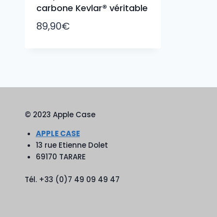
carbone Kevlar® véritable
89,90
€
© 2023 Apple Case
APPLE CASE
13 rue Etienne Dolet
69170 TARARE
Tél. +33 (0)7 49 09 49 47