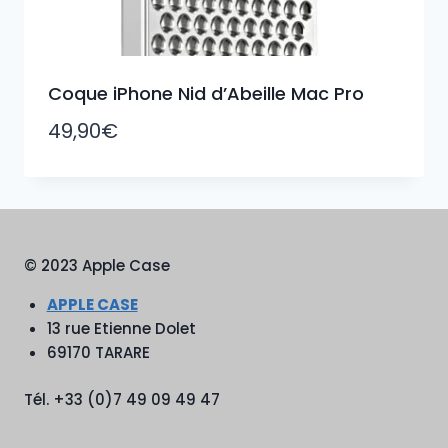
Coque iPhone Nid d’Abeille Mac Pro
49,90
€
© 2023 Apple Case
APPLE CASE
13 rue Etienne Dolet
69170 TARARE
Tél. +33 (0)7 49 09 49 47