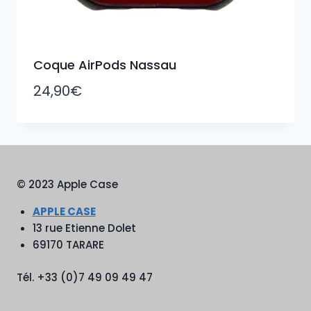
Coque AirPods Nassau
24,90
€
© 2023 Apple Case
APPLE CASE
13 rue Etienne Dolet
69170 TARARE
Tél. +33 (0)7 49 09 49 47