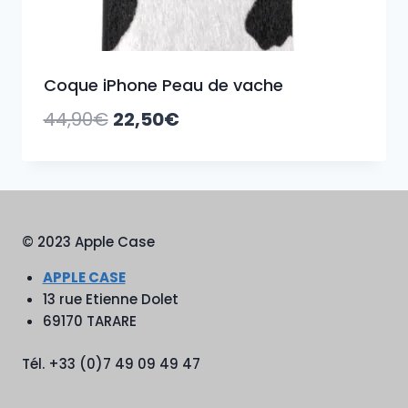
Coque iPhone Peau de vache
Le
Le
44,90
€
22,50
€
prix
prix
initial
actuel
était :
est :
44,90€.
22,50€.
© 2023 Apple Case
APPLE CASE
13 rue Etienne Dolet
69170 TARARE
Tél. +33 (0)7 49 09 49 47