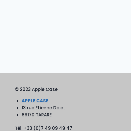
© 2023 Apple Case
APPLE CASE
13 rue Etienne Dolet
69170 TARARE
Tél. +33 (0)7 49 09 49 47